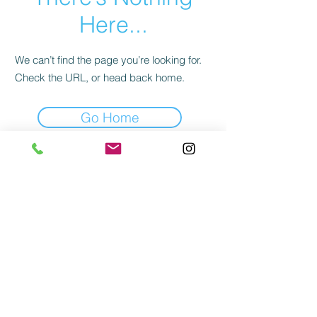
Here...
We can’t find the page you’re looking for.
Check the URL, or head back home.
Go Home
©
2007-2025
PVT Entertainment BV
PVT Entertainment BV
Post- en bezoekadres: Vlaardingweg 62 |
3044 CK Rotterdam
Bezoekadres: Herikerbergweg 32 | 1101 CM |
Amsterdam
Tel.
+31 (0) 615 048 493
|
info@pvtentertainment.nl
Privacy verklaring