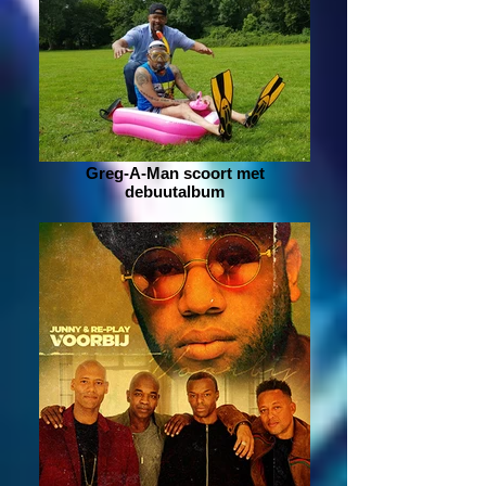
Greg-A-Man scoort met
debuutalbum