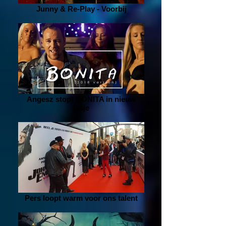
Junny & Re-Play - Voorbij
Angesz stopt BONITA in nieuw
jasje
Pers loopt warm voor ons talent