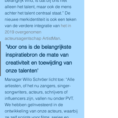
belangrijk vind, is dat bij ons niet 
alleen het talent, maar ook de mens 
achter het talent centraal staat.” De 
nieuwe merkidentiteit is ook een teken 
van de verdere integratie van 
het in 
2019 overgenomen 
acteursagentschap ArtistMan
. 
'Voor ons is de belangrijkste 
inspiratiebron de mate van 
creativiteit en toewijding van 
onze talenten'
Manager Willo Schröer licht toe: “Alle 
artiesten, of het nu zangers, singer-
songwriters, acteurs, schrijvers of 
influencers zijn, vallen nu onder PVT. 
We hebben geïnvesteerd in de 
ontwikkeling van onze acteurs, waarbij 
ze zelf scripts voor films, series en 